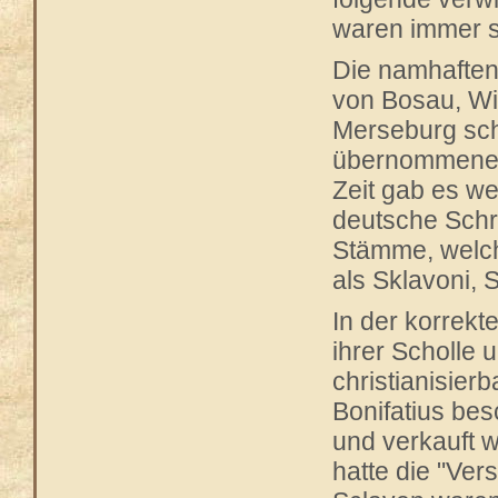
waren immer 
Die namhaften
von Bosau, Wi
Merseburg sch
übernommenen S
Zeit gab es w
deutsche Schri
Stämme, welc
als Sklavoni, S
In der korrekt
ihrer Scholle 
christianisier
Bonifatius be
und verkauft w
hatte die "Ver