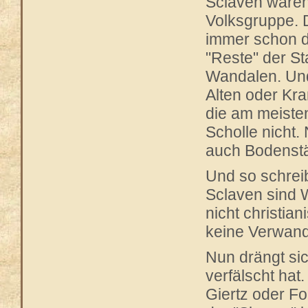
Sclaven waren
Volksgruppe. D
immer schon 
"Reste" der S
Wandalen. Und
Alten oder Kr
die am meiste
Scholle nicht.
auch Bodenstä
Und so schreib
Sclaven sind 
nicht christia
keine Verwand
Nun drängt sic
verfälscht ha
Giertz oder F