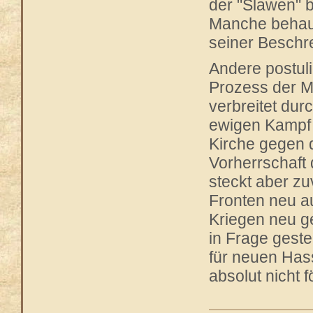
der "Slawen" b
Manche behaup
seiner Beschr
Andere postuli
Prozess der M
verbreitet du
ewigen Kampf 
Kirche gegen 
Vorherrschaft
steckt aber zu
Fronten neu a
Kriegen neu ge
in Frage geste
für neuen Hass
absolut nicht f