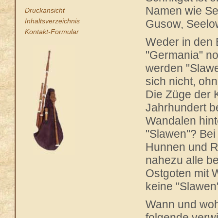
Namen wie Sen
Druckansicht
Inhaltsverzeichnis
Gusow, Seelow
Kontakt-Formular
Weder in den 
"Germania" no
werden "Slaw
sich nicht, oh
Die Züge der 
Jahrhundert b
Wandalen hinte
"Slawen"? Bei
Hunnen und R
nahezu alle be
Ostgoten mit 
keine "Slawen
Wann und woh
folgende verwi