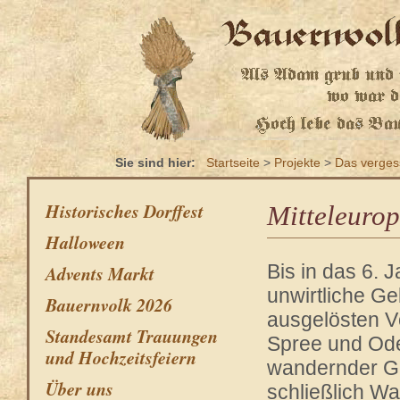
Sie sind hier:
Startseite
>
Projekte
>
Das verges
Historisches Dorffest
Mitteleuro
Halloween
Bis in das 6.
Advents Markt
unwirtliche G
Bauernvolk 2026
ausgelösten V
Standesamt Trauungen
Spree und Ode
und Hochzeitsfeiern
wandernder G
Über uns
schließlich Wa