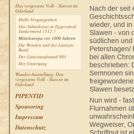
Das vergessene Volk - Slawen im
Nach der seit
Oderland
Geschichtssch
Hallo Vergangenheit
wieder, und in
Das Sühnekreuz in Eggersdorf:
Junkermord 1512 ?
Slawen - von
Mitteleuropa vor 1000 Jahren
südlichen und 
Die Wenden und der Liutizen-
Petershagen/ 
Bund
bei allen Chro
Der Liutizenaufstand 983
Der Untergang
beschrieben: 
Semnonen sind
Wander-Ausstellung: Das
vergessene Volk - Slawen im
freigewordene
Oderland
Slawen besetz
PIPENTID
Nun wird - fast
Sponsoring
Flurnahmen üb
Impressum
unwahrscheinl
Wegweiser, Ort
Datenschutz
Schriftgut ist