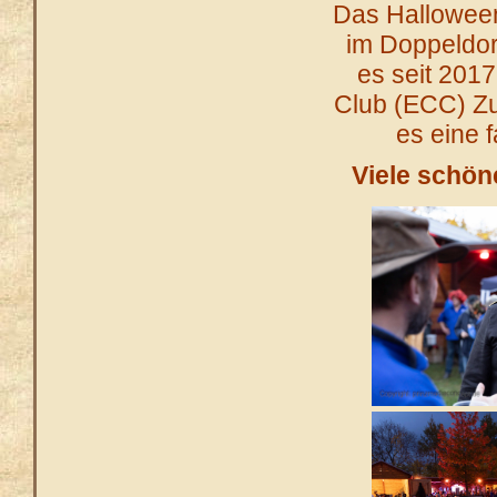
Das Halloween
im Doppeldor
es seit 201
Club (ECC) Z
es eine 
Viele schön