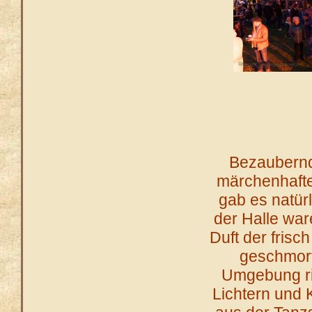
Bezaubernd
märchenhafte
gab es natür
der Halle wa
Duft der frisc
geschmort
Umgebung ri
Lichtern und 